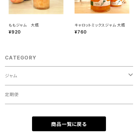
ももジャム 大瓶
キャロットミックスジャム 大瓶
¥920
¥760
CATEGORY
ジャム
ギフトセット
定期便
自宅用セット
商品一覧に戻る