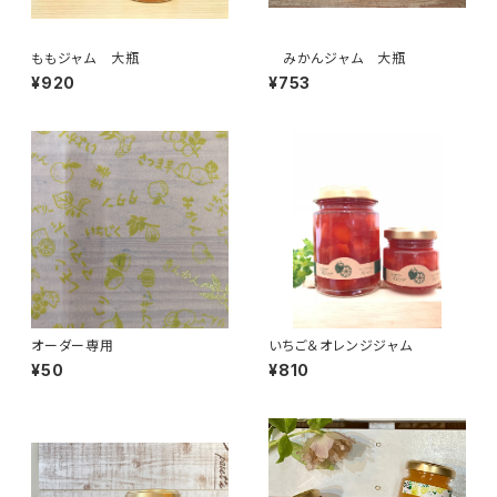
ももジャム 大瓶
みかんジャム 大瓶
¥920
¥753
オーダー専用
いちご＆オレンジジャム
¥50
¥810