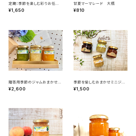
定期：季節を楽しむ彩りお任せ
甘夏マーマレード 大瓶
セット:大瓶2本
¥1,650
¥810
贈答用季節のジャムおまかせ3
季節を愉しむおまかせミニジャ
本セット（化粧箱入り）
ムセット 〈2点以上、日時指定配
¥2,600
¥1,500
達はゆうパックをご指定下さい〉