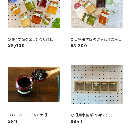
定期：季節を楽しむ彩りお任せ
ご自宅用季節のジャムおまかせ
セット:大瓶６本
4本セット（箱なし）
¥5,000
¥3,300
ブルーベリージャム大瓶
小瓶用木製ギフトボックス
¥810
¥450