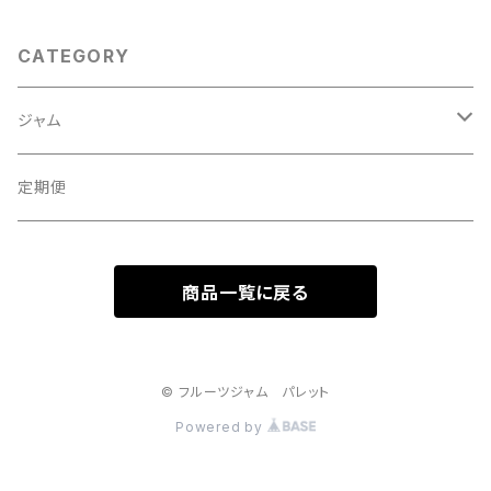
CATEGORY
ジャム
ギフトセット
定期便
自宅用セット
商品一覧に戻る
© フルーツジャム パレット
Powered by