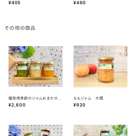
¥405
¥460
その他の商品
贈答用季節のジャムおまかせ3
ももジャム 大瓶
本セット（化粧箱入り）
¥2,600
¥920