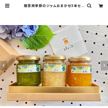
贈答用季節のジャムおまかせ3本セッ
ト（化粧箱入り） | フルーツジャム パ
レット