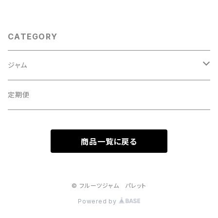
CATEGORY
ジャム
ギフトセット
定期便
自宅用セット
商品一覧に戻る
© フルーツジャム パレット
Powered by