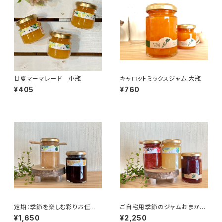
甘夏マーマレード 小瓶
キャロットミックスジャム 大瓶
¥405
¥760
定期：季節を楽しむ彩りお任せ
ご自宅用季節のジャムおまかせ
セット:大瓶2本
3本セット（箱なし）
¥1,650
¥2,250