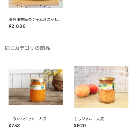
贈答用季節のジャムおまかせ3
本セット（化粧箱入り）
¥2,600
同じカテゴリの商品
みかんジャム 大瓶
ももジャム 大瓶
¥753
¥920