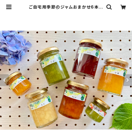
ご自宅用季節のジャムおまかせ6本セ
ット（箱なし） | フルーツジャム パレ
ット