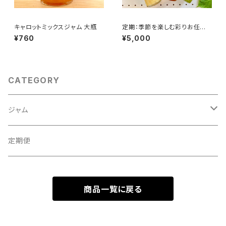
キャロットミックスジャム 大瓶
定期：季節を楽しむ彩りお任せ
セット:大瓶６本
¥760
¥5,000
CATEGORY
ジャム
ギフトセット
定期便
自宅用セット
商品一覧に戻る