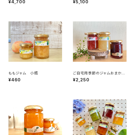
¥4,700
¥5,100
ももジャム 小瓶
ご自宅用季節のジャムおまかせ
3本セット（箱なし）
¥460
¥2,250