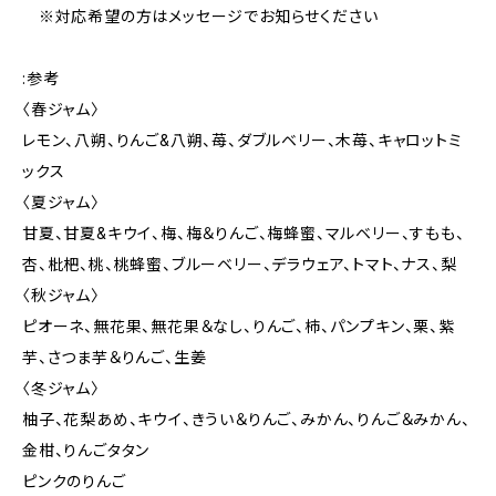
※対応希望の方はメッセージでお知らせください
:参考
〈春ジャム〉
レモン、八朔、りんご&八朔、苺、ダブルベリー、木苺、キャロットミ
ックス
〈夏ジャム〉
甘夏、甘夏&キウイ、梅、梅＆りんご、梅蜂蜜、マルベリー、すもも、
杏、枇杷、桃、桃蜂蜜、ブルーベリー、デラウェア、トマト、ナス、梨
〈秋ジャム〉
ピオーネ、無花果、無花果＆なし、りんご、柿、パンプキン、栗、紫
芋、さつま芋＆りんご、生姜
〈冬ジャム〉
柚子、花梨あめ、キウイ、きうい＆りんご、みかん、りんご＆みかん、
金柑、りんごタタン
ピンクのりんご